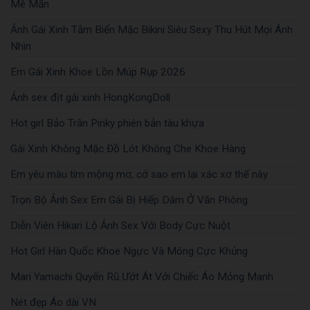
Mê Mẩn
Ảnh Gái Xinh Tắm Biển Mặc Bikini Siêu Sexy Thu Hút Mọi Ánh
Nhìn
Em Gái Xinh Khoe Lồn Múp Rụp 2026
Ảnh sex địt gái xinh HongKongDoll
Hot girl Bảo Trân Pinky phiên bản tàu khựa
Gái Xinh Không Mặc Đồ Lót Không Che Khoe Hàng
Em yêu màu tím mộng mơ, cớ sao em lại xác xơ thế này
Trọn Bộ Ảnh Sex Em Gái Bị Hiếp Dâm Ở Văn Phòng
Diễn Viên Hikari Lộ Ảnh Sex Với Body Cực Nuột
Hot Girl Hàn Quốc Khoe Ngực Và Mông Cực Khủng
Mari Yamachi Quyến Rũ Ướt Át Với Chiếc Áo Mỏng Manh
Nét đẹp Áo dài VN