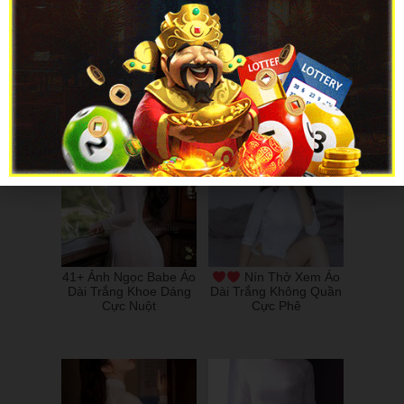
Nhẹ Nhàng Cùng Nữ
Trọn Bộ Áo Dài Phi
Sinh Mặc Áo Dài Trắng
Bóng Từ Uyên Nguyễn
Phượng Tiên 2k2
Chuẩn Nàng Thơ
41+ Ảnh Ngọc Babe Áo
Nín Thở Xem Áo
Dài Trắng Khoe Dáng
Dài Trắng Không Quần
Cực Nuột
Cực Phê