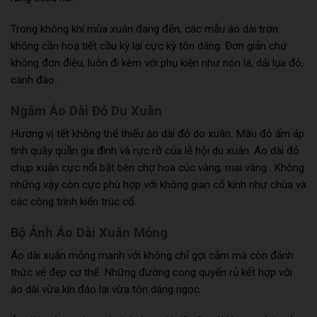
Trong không khí mùa xuân đang đến, các mẫu áo dài trơn
không cần hoạ tiết cầu kỳ lại cực kỳ tôn dáng. Đơn giản chứ
không đơn điệu, luôn đi kèm với phụ kiện như nón lá, dải lụa đỏ,
cành đào..
Ngắm Áo Dài Đỏ Du Xuân
Hương vị tết không thể thiếu áo dài đỏ do xuân. Màu đỏ ấm áp
tình quây quần gia đình và rực rỡ của lễ hội du xuân. Áo dài đỏ
chụp xuân cực nổi bật bên chợ hoa cúc vàng, mai vàng.. Không
những vậy còn cực phù hợp với không gian cổ kính như chùa và
các công trình kiến trúc cổ.
Bộ Ảnh Áo Dài Xuân Mỏng
Áo dài xuân mỏng manh với không chỉ gợi cảm mà còn đánh
thức vẻ đẹp cơ thể. Những đường cong quyến rủ kết hợp với
áo dài vừa kín đáo lại vừa tôn dáng ngọc.