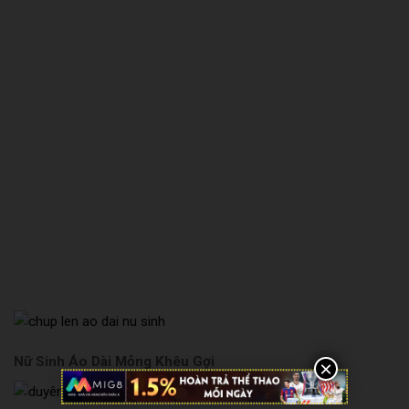
Nữ Sinh Áo Dài Mỏng Khêu Gợi