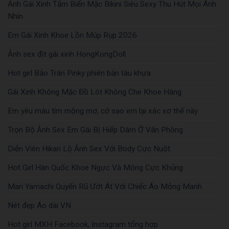
Ảnh Gái Xinh Tắm Biển Mặc Bikini Siêu Sexy Thu Hút Mọi Ánh
Nhìn
Em Gái Xinh Khoe Lồn Múp Rụp 2026
Ảnh sex địt gái xinh HongKongDoll
Hot girl Bảo Trân Pinky phiên bản tàu khựa
Gái Xinh Không Mặc Đồ Lót Không Che Khoe Hàng
Em yêu màu tím mộng mơ, cớ sao em lại xác xơ thế này
Trọn Bộ Ảnh Sex Em Gái Bị Hiếp Dâm Ở Văn Phòng
Diễn Viên Hikari Lộ Ảnh Sex Với Body Cực Nuột
Hot Girl Hàn Quốc Khoe Ngực Và Mông Cực Khủng
Mari Yamachi Quyến Rũ Ướt Át Với Chiếc Áo Mỏng Manh
Nét đẹp Áo dài VN
Hot girl MXH Facebook, Instagram tổng hợp