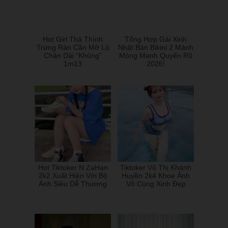
Hot Girl Thả Thính
Tổng Hợp Gái Xinh
Trứng Rán Cần Mỡ Lộ
Nhật Bản Bikini 2 Mảnh
Chân Dài “Khủng”
Mỏng Manh Quyến Rũ
1m13
2026!
Hot Tiktoker N.ZaHan
Tiktoker Vũ Thị Khánh
2k2 Xuất Hiện Với Bộ
Huyền 2k4 Khoe Ảnh
Ảnh Siêu Dễ Thương
Vô Cùng Xinh Đẹp