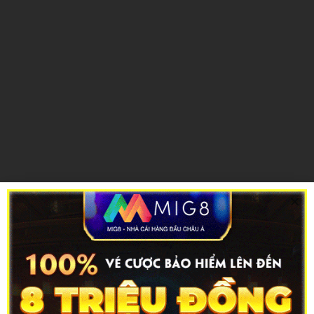
Ảnh Nguyễn Đan Phương sexy gợi cảm
Thuộc thế hệ 10X Nguyễn Đan Phương sở hữu phong cách ăn
mặc khá năng động nhưng không kém phần sexy, gợi cảm. Hot