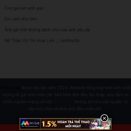
Con gai lon xinh quá
Em xinh như tiên
Ảnh gái Việt không dành cho các anh yếu sly
Nữ Thần Vũ Thị Hoài Linh _ Linhtho06
Anhsex.uk
được tạo lập năm 2024. Website tổng hợp hình ảnh chất
lượng về gái xinh miễn phí. Mọi hình ảnh đều thu thập, sưu tầm từ
nhiều nguồn mạng xã hội,
Anhsex.uk
không sở hữu bản quyền. Vì
vậy mọi chia sẻ hình ảnh đều miễn phí.
Tele : @
Qcbanner2025