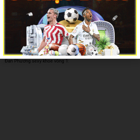
girl tiktok thường diện những bộ trang phục khỏe khoắn nhưng
vẫn giữ nét điệu đà và tôn dáng. Cô nàng gây ấn tượng cho
người đối diện với vẻ đẹp dễ thương, đáng yêu. Tuy nhiên khi có
cơ hội, cô nàng vẫn diện những trang phục bó sát để khoe 3
vòng cuốn hút. Mọi người vẫn hay tìm kiếm Nguyễn Đan
Phương mặc bikini nhưng rất hiếm khi cô gái 2k đăng tải những
hình ảnh bikini gợi cảm nên chúng tôi sẽ cập nhật và gửi đến
anh em sau nhé. Và bây giờ cùng ngắm những hình ảnh Nguyễn
Đan Phương sexy khoe vòng 1: