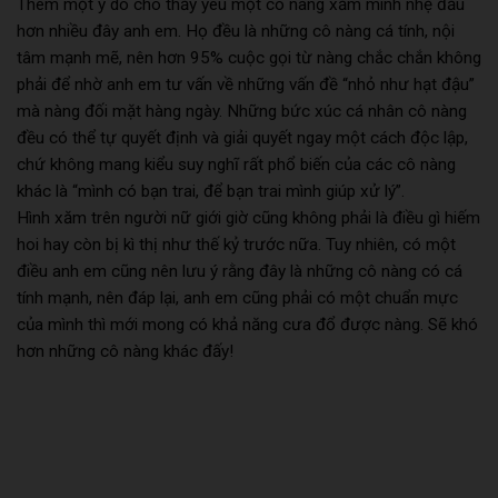
Thêm một ý do cho thấy yêu một cô nàng xăm mình nhẹ đầu
hơn nhiều đây anh em. Họ đều là những cô nàng cá tính, nội
tâm mạnh mẽ, nên hơn 95% cuộc gọi từ nàng chắc chắn không
phải để nhờ anh em tư vấn về những vấn đề “nhỏ như hạt đậu”
mà nàng đối mặt hàng ngày. Những bức xúc cá nhân cô nàng
đều có thể tự quyết định và giải quyết ngay một cách độc lập,
chứ không mang kiểu suy nghĩ rất phổ biến của các cô nàng
khác là “mình có bạn trai, để bạn trai mình giúp xử lý”.
Hình xăm trên người nữ giới giờ cũng không phải là điều gì hiếm
hoi hay còn bị kì thị như thế kỷ trước nữa. Tuy nhiên, có một
điều anh em cũng nên lưu ý rằng đây là những cô nàng có cá
tính mạnh, nên đáp lại, anh em cũng phải có một chuẩn mực
của mình thì mới mong có khả năng cưa đổ được nàng. Sẽ khó
hơn những cô nàng khác đấy!