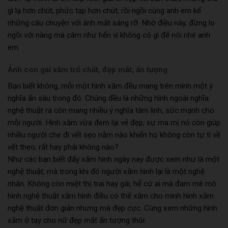
gì lạ hơn chút, phức tạp hơn chút, rồi ngồi cùng anh em kể
những câu chuyện với ánh mắt sáng rỡ. Nhờ điều này, đừng lo
ngồi với nàng mà câm như hến vì không có gì để nói nhé anh
em.
Ảnh con gái xăm trổ chất, đẹp mắt, ấn tượng
Bạn biết không, mỗi một hình xăm đều mang trên mình một ý
nghĩa ẩn sâu trong đó. Chúng đều là những hình ngoài nghĩa
nghệ thuật ra còn mang nhiều ý nghĩa tâm linh, sức mạnh cho
mỗi người. Hình xăm vừa đem lại vẻ đẹp, sự ma mị nó còn giúp
nhiều người che đi vết sẹo năm nào khiến họ không còn tự ti về
vết thẹo, rất hay phải không nào?
Như các bạn biết đấy xăm hình ngày nay được xem như là một
nghệ thuật, mà trong khi đó người xăm hình lại là một nghệ
nhân. Không còn miệt thị trai hay gái, hể cứ ai mà đam mê mô
hình nghệ thuật xăm hình điều có thể xăm cho mình hình xăm
nghệ thuật đơn giản nhưng mà đẹp cực. Cùng xem những hình
xăm ở tay cho nữ đẹp mắt ấn tượng thôi: