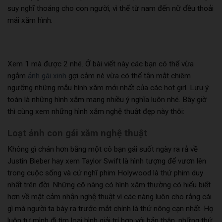
suy nghĩ thoáng cho con người, vì thế từ nam đến nữ đều thoải
mái xăm hình.
Xem 1 mà được 2 nhé. Ở bài viết này các bạn có thể vừa
ngắm
ảnh gái xinh
gợi cảm nè vừa có thể tận mắt chiêm
ngưỡng những mẫu hình xăm mới nhất của các hot girl. Lưu ý
toàn là những hình xăm mang nhiều ý nghĩa luôn nhé. Bây giờ
thì cùng xem những hình xăm nghệ thuật đẹp này thôi:
Loạt ảnh con gái xăm nghệ thuật
Không gì chán hơn bằng một cô bạn gái suốt ngày ra rả về
Justin Bieber hay xem Taylor Swift là hình tượng để vươn lên
trong cuộc sống và cứ nghĩ phim Holywood là thứ phim duy
nhất trên đời. Những cô nàng có hình xăm thường có hiểu biết
hơn về mặt cảm nhận nghệ thuật vì các nàng luôn cho rằng cái
gì mà người ta bày ra trước mắt chính là thứ nông cạn nhất. Họ
luôn tự mình đi tìm loại hình giải trí hợp với bản thân, những thứ