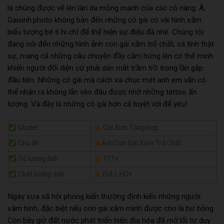
là chúng được vẽ lên làn da mỏng manh của các cô nàng. À,
Gaixinh.photo không bàn đến những cô gái có vài hình xăm
biểu tượng bé tí hi chỉ để thể hiện sự điệu đà nhé. Chúng tôi
đang nói đến những hình ảnh con gái xăm trổ chất, cá tính thật
sự, mang cả những câu chuyện đầy cảm hứng lên cơ thể mình
khiến người đối diện cứ phải dán mắt trầm trồ trong lần gặp
đầu tiên. Những cô gái mà cách xa chục mét anh em vẫn có
thể nhận ra không lẫn vào đâu được nhờ những tattoo ấn
tượng. Và đây là những cô gái hơn cả tuyệt vời để yêu!
Model
Gái Xinh Tổng hợp
Chủ đề
Ảnh Con Gái Xăm Trổ Chất
Số lượng ảnh
111+
Chất lượng ảnh
FULL HD+
Ngày xưa xã hội phong kiến thường định kiến những người
xăm hình, đặc biệt nếu con gái xăm mình được cho là hư hỏng.
Còn bây giờ đất nước phát triển hiện địa hóa đã mở lối tư duy