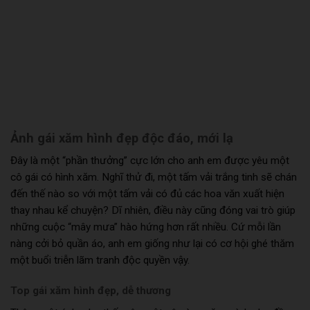
Ảnh gái xăm hình đẹp độc đáo, mới lạ
Đây là một “phần thưởng” cực lớn cho anh em được yêu một
cô gái có hình xăm. Nghĩ thử đi, một tấm vải trắng tinh sẽ chán
đến thế nào so với một tấm vải có đủ các hoa văn xuất hiện
thay nhau kể chuyện? Dĩ nhiên, điều này cũng đóng vai trò giúp
những cuộc “mây mưa” hào hứng hơn rất nhiều. Cứ mỗi lần
nàng cởi bỏ quần áo, anh em giống như lại có cơ hội ghé thăm
một buổi triễn lãm tranh độc quyền vậy.
Top gái xăm hình đẹp, dễ thương